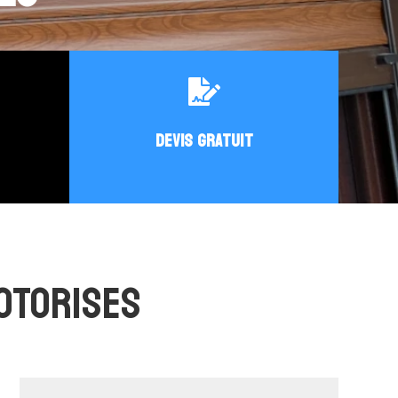

DEVIS GRATUIT
OTORISES