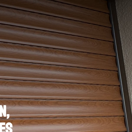
N,
ES